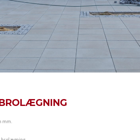
 BROLÆGNING
on mm.
. brolægning.