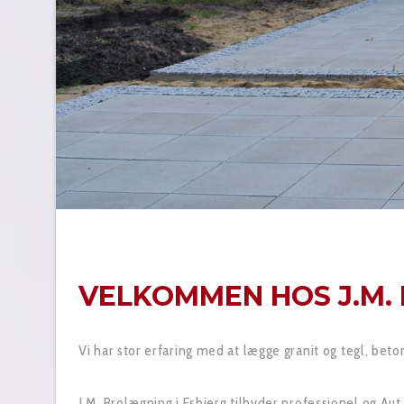
VELKOMMEN HOS J.M.
Vi har stor erfaring med at lægge granit og tegl, bet
J.M. Brolægning i Esbjerg tilbyder professionel og Aut