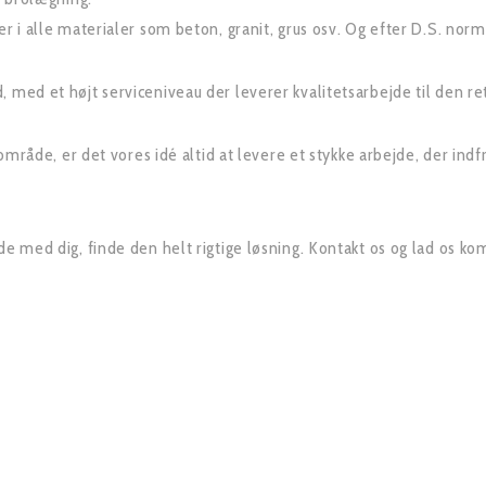
r i alle materialer som beton, granit, grus osv. Og efter D.S. norm 
 med et højt serviceniveau der leverer kvalitetsarbejde til den ret
agområde, er det vores idé altid at levere et stykke arbejde, der in
de med dig, finde den helt rigtige løsning. Kontakt os og lad os k